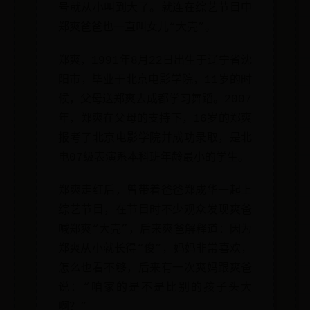
号就从小叫到大了。就连在综艺节目中
郑爽爸爸也一直叫女儿“大壳”。
郑爽，1991年8月22日出生于辽宁省沈
阳市，毕业于北京电影学院，11岁的时
候，父母送郑爽去成都学习舞蹈。2007
年，郑爽在父母的支持下，16岁的郑爽
报考了北京电影学院并成功录取，是北
电07级表演系本科班年龄最小的学生。
郑爽走红后，曾带着爸爸郑成华一起上
综艺节目，在节目时不少观众发现爽爸
喊郑爽“大壳”，后来爽爸解释道：因为
郑爽从小就长得“俊”，妈妈非常喜欢，
怎么也看不够，后来有一次爽妈跟爽爸
说：“咱家的是不是比别的孩子头大
啊？”