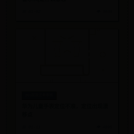
📅 01-02
👁️ 3638
365提款注单审核
华为儿童手表定位不准，定位出现漂
移点
📅 01-11
👁️ 4895