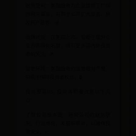
融资便利：美国股市为企业提供了广阔
的融资渠道，有助于公司扩大业务、研
发新产品等。💰
品牌效应：在美国上市，有助于提升企
业的国际知名度，吸引更多国内外投资
者的关注。🌟
监管环境：美国股市的监管相对严格，
有助于保障投资者权益。🔒
投资股票US,投资者需要注意以下几
点：
了解公司基本面：研究公司的财务状
况、行业地位、发展前景等，以确保投
资安全。📈