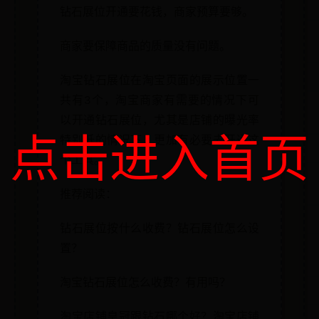
钻石展位开通要花钱，商家预算要够。
商家要保障商品的质量没有问题。
淘宝钻石展位在淘宝页面的展示位置一
共有3个，淘宝商家有需要的情况下可
以开通钻石展位，尤其是店铺的曝光率
特别低的情况下，更加有必要去开通这
点击进入首页
个工具。
推荐阅读：
钻石展位按什么收费？钻石展位怎么设
置？
淘宝钻石展位怎么收费？有用吗？
淘宝店铺皇冠跟钻石哪个好？淘宝店铺