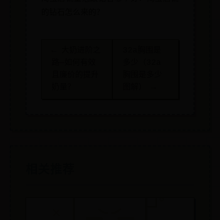
的钻石怎么来的？
← 大奶进阶之
32a胸围是
路—如何有效
多少（32a
且廉价的提升
胸围是多少
奶量？
图解） →
相关推荐