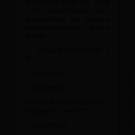
淘宝钻石展位是淘宝推广工具，这个推
广工具让商品的展现位置更多，大大的
提升商品的曝光率，那么，淘宝钻石展
位在淘宝页面哪个位置呢?下面为大家
进行解答。
一、淘宝钻石展位在淘宝页面哪个位
置?
三个主要展示区域：
1、淘宝首页焦点图
打开淘宝，我们先看到的就是焦点图，
钻石展位就在这个区域的下方。
2、淘宝搜索结果页