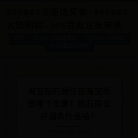
365BET注册送奖金-365BET
大陆网站-365提款注单审核
首页
365bet注册送奖金
365bet大陆网站
365提款注单审核
淘宝钻石展位在淘宝页
面哪个位置？钻石展位
开通条件是啥？
365bet注册送奖金