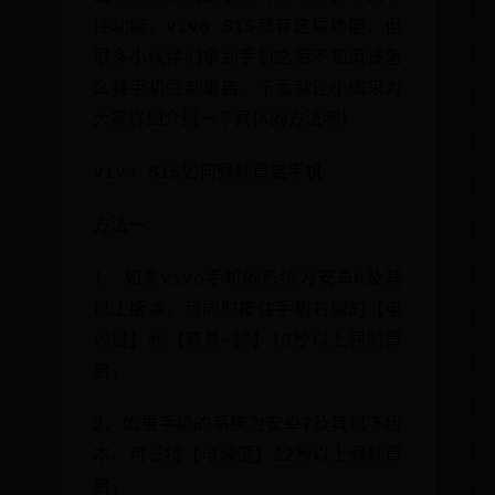
件功能，vivo S15就有这项功能，但
很多小伙伴们拿到手机之后不知道该怎
么将手机强制重启，下面就让小编来为
大家详细介绍一下具体的方法吧！
vivo S15如何强制重启手机
方法一：
1、如果vivo手机的系统为安卓8及其
以上版本，可同时按住手机右侧的【电
源键】和【音量-键】10秒以上强制重
启。
2、如果手机的系统为安卓7及其以下版
本，可长按【电源键】12秒以上强制重
启。