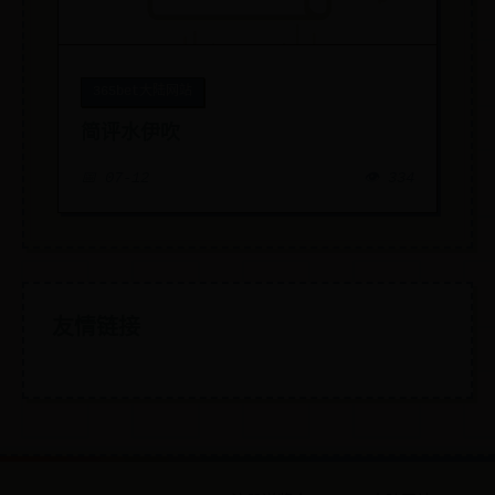
365bet大陆网站
简评水伊吹
📅 07-12
👁️ 334
友情链接