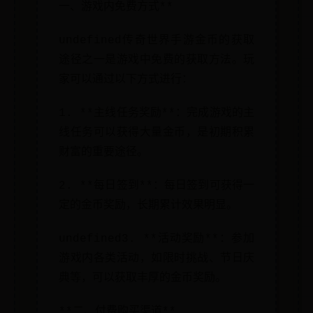
一、游戏内免费方式**
undefined传奇世界手游金币的获取
途径之一是游戏中免费的获取方法。玩
家可以通过以下方式进行：
1. **主线任务奖励**：完成游戏的主
线任务可以获得大量金币，是初期积累
财富的重要途径。
2. **每日签到**：每日签到可获得一
定的金币奖励，长期累计效果明显。
undefined3. **活动奖励**：参加
游戏内各类活动，如限时挑战、节日庆
典等，可以获取丰厚的金币奖励。
**二、付费购买渠道**