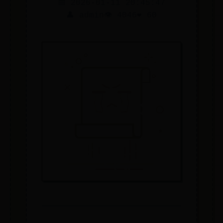
📅 2026-01-11 20:45:47
👤 admin
👁️ 4046
❤️ 60