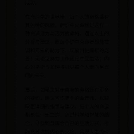
成功。
在命理学的世界里，每个人的命格都有
其独特的风貌，而炉中火命就是这样一
种充满潜力与活力的命格。通过以上的
分析与建议，愿每个炉中火命者都能在
调和元素的助力下，绽放出更耀眼的光
芒！无论是努力工作还是享受生活，内
心的平衡与和谐将引导每个人走向更光
明的未来。
最后，如果您对于自身的命格还有更多
的疑问，建议咨询专业的命理师，以获
取更详细的指导与建议。每个人的命运
都是独一无二的，通过科学和智慧的结
合，寻找到最适合自己的生活方式，才
能充分发掘内心的火焰，实现人生的价