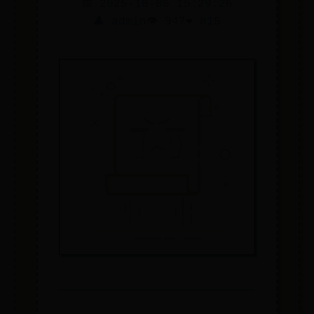
📅 2025-10-06 15:29:26
👤 admin
👁️ 947
❤️ 815