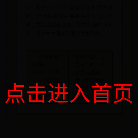
5、虽然iphone8同样有过冲保护功
能，但仍然建议尽量避免过长时间充
电，尤其是过夜充电。因为充电时间太
长，将会大大缩短电池的使用寿命。
← 起亚智跑
梦幻西游：号
和现代
品不行时，你
ix35，韩系
有算过副本、
SUV 兄弟较
神器积分到底
点击进入首页
量，该怎么做
值多少钱吗？
出选择？
→