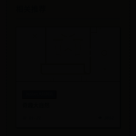
相关推荐
365bet大陆网站
奇趣大自然
📅 01-22
👁️ 3852